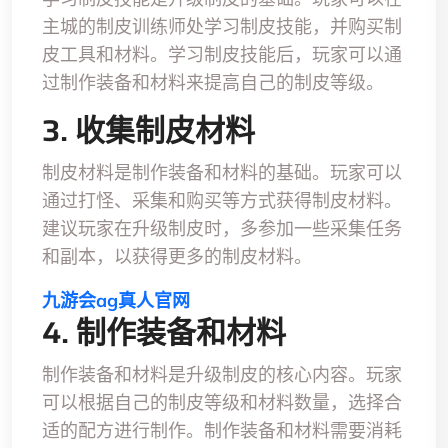
主城的制皮训练师处学习制皮技能，并购买制
皮工具和材料。学习制皮技能后，玩家可以通
过制作装备和材料来提高自己的制皮等级。
3. 收集制皮材料
制皮材料是制作装备和材料的基础。玩家可以
通过打怪、采集和购买等方式获得制皮材料。
建议玩家在升级制皮时，多参加一些采集任务
和副本，以获得更多的制皮材料。
九游会ag真人官网
4. 制作装备和材料
制作装备和材料是升级制皮的核心内容。玩家
可以根据自己的制皮等级和材料数量，选择合
适的配方进行制作。制作装备和材料需要消耗