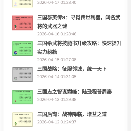
2026-04-17 01:28:40
三国群英传8：寻觅传世利器，闻名武
将的武器之谜
2026-04-16 01:28:46
三国杀武将技能书升级攻略：快速提升
实力秘籍
2026-04-15 01:27:08
三国战略：征服邻城，统一天下
2026-04-14 01:31:05
三国志之智谋巅峰：陆逊程普周泰
2026-04-13 01:29:38
三国后裔：战神降临，增益之道
2026-04-12 01:24:37